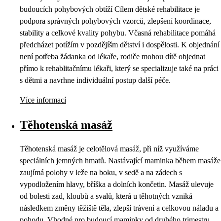
budoucích pohybových obtíží Cílem dětské rehabilitace je
podpora správných pohybových vzorců, zlepšení koordinace,
stability a celkové kvality pohybu. Včasná rehabilitace pomáhá
předcházet potížím v pozdějíšm dětství i dospělosti. K objednání
není potřeba žádanka od lékaře, rodiče mohou dítě objednat
přímo k rehablitačnímu lékaři, který se specializuje také na práci
s dětmi a navrhne individuální postup další péče.
Více informací
Těhotenská masáž
Těhotenská masáž je celotělová masáž, při níž využíváme
speciálních jemných hmatů. Nastávající maminka během masáže
zaujímá polohy v leže na boku, v sedě a na zádech s
vypodložením hlavy, bříška a dolních končetin. Masáž ulevuje
od bolesti zad, kloubů a svalů, která u těhotných vzniká
následkem změny těžiště těla, zlepší trávení a celkovou náladu a
pohodu. Vhodné pro budoucí maminky od druhého trimestru.