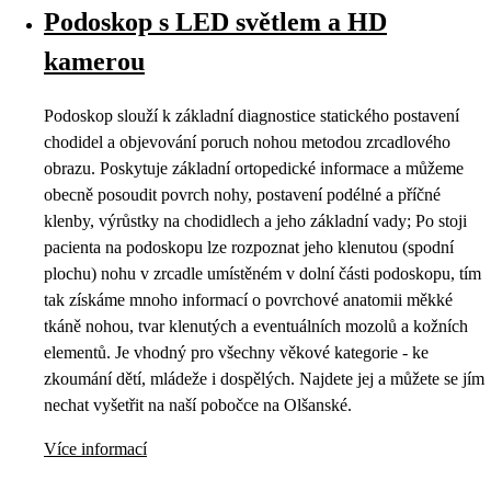
Podoskop s LED světlem a HD
kamerou
Podoskop slouží k základní diagnostice statického postavení
chodidel a objevování poruch nohou metodou zrcadlového
obrazu. Poskytuje základní ortopedické informace a můžeme
obecně posoudit povrch nohy, postavení podélné a příčné
klenby, výrůstky na chodidlech a jeho základní vady; Po stoji
pacienta na podoskopu lze rozpoznat jeho klenutou (spodní
plochu) nohu v zrcadle umístěném v dolní části podoskopu, tím
tak získáme mnoho informací o povrchové anatomii měkké
tkáně nohou, tvar klenutých a eventuálních mozolů a kožních
elementů. Je vhodný pro všechny věkové kategorie - ke
zkoumání dětí, mládeže i dospělých. Najdete jej a můžete se jím
nechat vyšetřit na naší pobočce na Olšanské.
Více informací