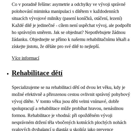
Co v poradně řešíme: asymetrie a odchylky ve vývoji správné
polohování miminka manipulaci s dítětem v každodenních
situacích vývojové milníky (pasení koníčků, otáčení, lezení)
Každé dítě je jedinečné - cílem není uspěchat vývoj, ale podpořit
ho správným směrem. Jak se objednat? Nepotřebujete žádnou
žádanku. Objednejte se přímo k našemu rehabilitačnímu lékaři a
získejte jistotu, že děláte pro své dítě to nejlepší.
Více informací
Rehabilitace dětí
Specializujeme se na rehabilitaci dětí od dvou let věku, kdy je
možné efektivně a přirozenou cestou ovlivnit správný pohybový
vývoj dítěte. V tomto věku jsou děti velmi vnímavé, dobře
spolupracují a rehabilitace může probíhat hravou, nenásilnou
formou. Rehabilitace je vhodná: při opožděném vývoji
nesprávném držení těla vbočených kotnících plochých nohách
svalových dysbalancí u diastáz u skolióz jako prevence